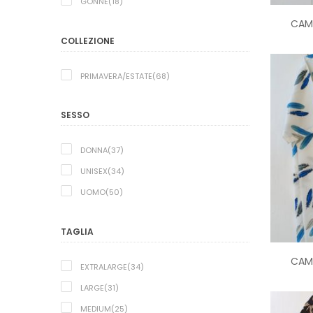
GONNE(18)
CAM
COLLEZIONE
PRIMAVERA/ESTATE(68)
SESSO
DONNA(37)
UNISEX(34)
UOMO(50)
TAGLIA
CAM
EXTRALARGE(34)
LARGE(31)
MEDIUM(25)