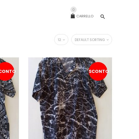
0
CARRELLO
12
DEFAULT SORTING
CONTO
SCONTO