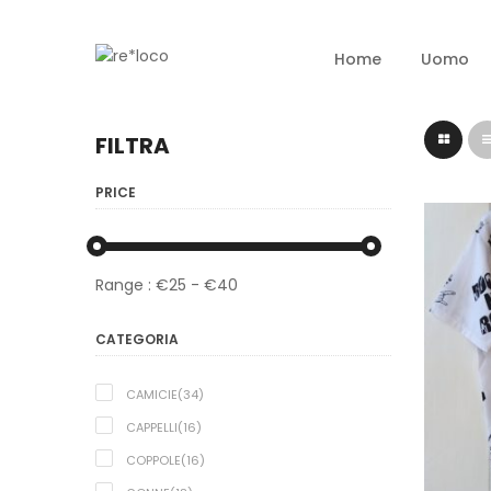
Home
Uomo
FILTRA
PRICE
Range :
€
25
- €
40
CATEGORIA
CAMICIE(34)
CAPPELLI(16)
COPPOLE(16)