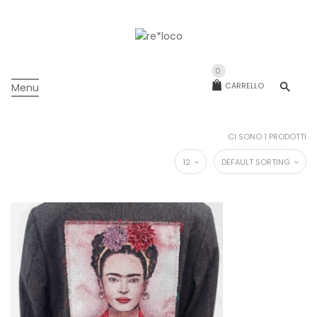
0
CARRELLO
Menu
CI SONO 1 PRODOTTI
12
DEFAULT SORTING