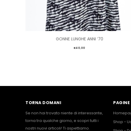
GONNE LUNGHE ANNI ’70
€
40,00
TORNA DOMANI
PAGINE 
Se non hai trovato niente di interessante,
Homepa
torna tra qualche giorno, e scopri tutti i
Shop - 
nostri nuovi articoli! Ti aspettiamo.
Shop - D