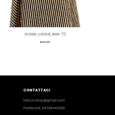
GONNE LUNGHE ANNI ’70
€
40,00
CONTATTACI
reloco.shop@gmail.com
Partita IVA: 04728440266