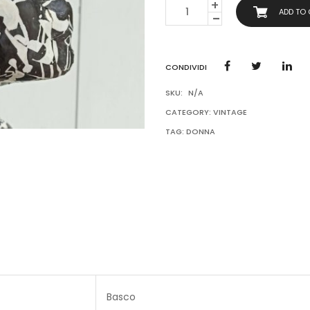
BASCO
ADD TO
DONNA
AUTUNNO
INVERNO
QUANTITY
CONDIVIDI
SKU:
N/A
CATEGORY:
VINTAGE
TAG:
DONNA
Basco