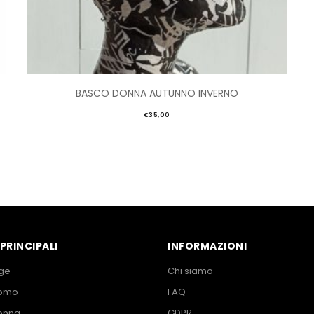
BASCO DONNA AUTUNNO INVERNO
€
35,00
PRINCIPALI
INFORMAZIONI
ge
Chi siamo
Uomo
FAQ
onna
GDPR