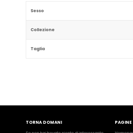
Sesso
Collezione
Taglia
TORNA DOMANI
PAGINE 
Se non hai trovato niente di interessante,
Homepa