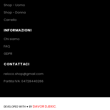
Shop - Uomo
Shop - Donna
Carrello
INFORMAZIONI
Chi siamo
FAQ
GDPR
CONTATTACI
reloco.shop@gmail.com
Partita IVA: 04728440266
DAVOR DJEKIC
DEVELOPED WITH ♥ BY
.