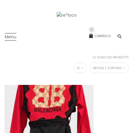
0
CARRELLO
Menu
CI SONO 80 PRODOTTI
12
DEFAULT SORTING