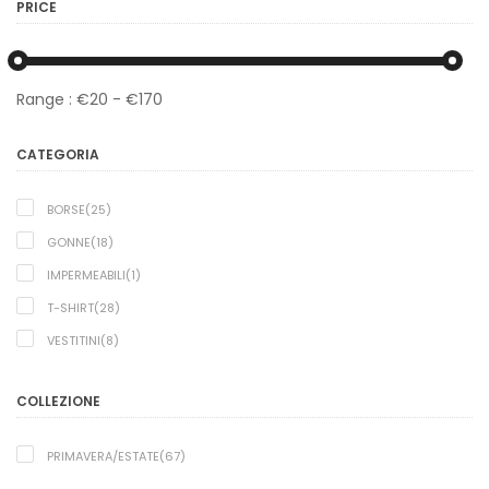
PRICE
Range :
€
20
- €
170
CATEGORIA
BORSE(25)
GONNE(18)
IMPERMEABILI(1)
T-SHIRT(28)
VESTITINI(8)
COLLEZIONE
PRIMAVERA/ESTATE(67)