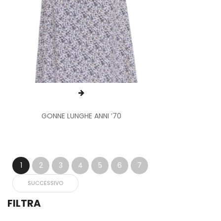
GONNE LUNGHE ANNI ’70
1
2
3
4
5
6
7
SUCCESSIVO
FILTRA