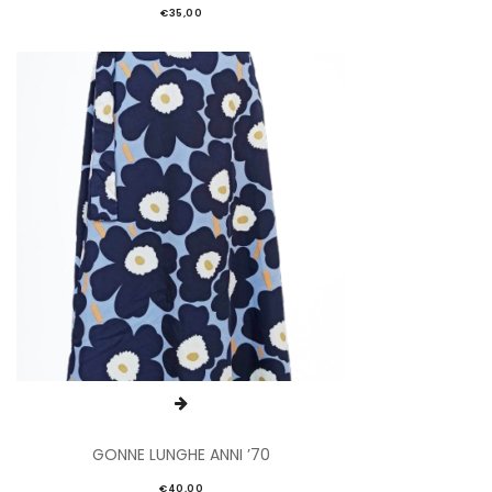
€
35,00
GONNE LUNGHE ANNI ’70
€
40,00