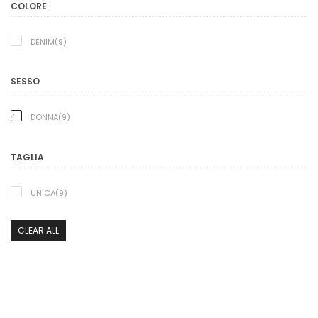
COLORE
DENIM(9)
SESSO
DONNA(9)
TAGLIA
UNICA(9)
CLEAR ALL