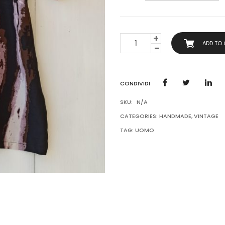
CAMICIA
ADD TO
UOMO
MEZZA
MANICA
QUANTITY
CONDIVIDI
SKU:
N/A
CATEGORIES:
HANDMADE
,
VINTAGE
TAG:
UOMO