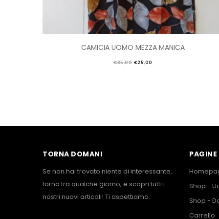
CAMICIA UOMO MEZZA MANICA
€
35,00
€
25,00
TORNA DOMANI
PAGINE 
Se non hai trovato niente di interessante,
Homepa
torna tra qualche giorno, e scopri tutti i
Shop - 
nostri nuovi articoli! Ti aspettiamo.
Shop - D
Carrello