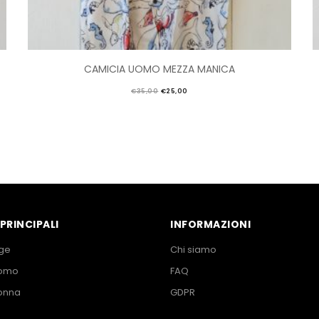
CAMICIA UOMO MEZZA MANICA
€
35,00
€
25,00
PRINCIPALI
INFORMAZIONI
ge
Chi siamo
Uomo
FAQ
onna
GDPR