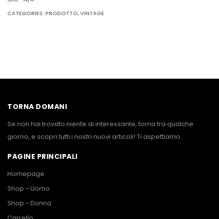
CATEGORIES:
PRODOTTO
,
VINTAGE
TORNA DOMANI
Se non hai trovato niente di interessante, torna tra qualche
giorno, e scopri tutti i nostri nuovi articoli! Ti aspettiamo.
PAGINE PRINCIPALI
Homepage
Shop - Uomo
Shop - Donna
Carrello