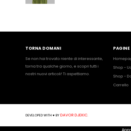
TORNA DOMANI
PAGINE 
Se non hai trovato niente di interessante,
Homepa
torna tra qualche giorno, e scopri tutti i
Shop - 
nostri nuovi articoli! Ti aspettiamo.
Shop - D
Carrello
DAVOR DJEKIC
DEVELOPED WITH ♥ BY
.
Appr