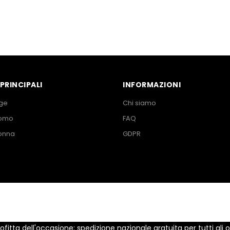
PRINCIPALI
INFORMAZIONI
ge
Chi siamo
Uomo
FAQ
onna
GDPR
ofitta dell'occasione: spedizione nazionale gratuita per tutti gli or