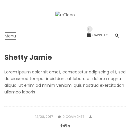
0
CARRELLO
Menu
Shetty Jamie
Lorem ipsum dolor sit amet, consectetur adipiscing elit, sed
do eiusmod tempor incididunt ut labore et dolore magna
aliqua. Ut enim ad minim veniam, quis nostrud exercitation
ullamco laboris
POSTED
12/08/2017
0
COMMENTS
ON