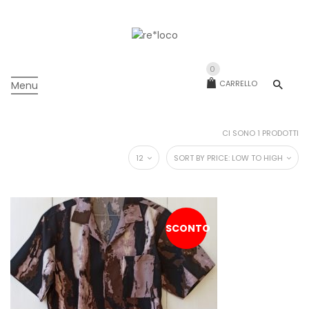
0
CARRELLO
Menu
CI SONO 1 PRODOTTI
12
SORT BY PRICE: LOW TO HIGH
SCONTO